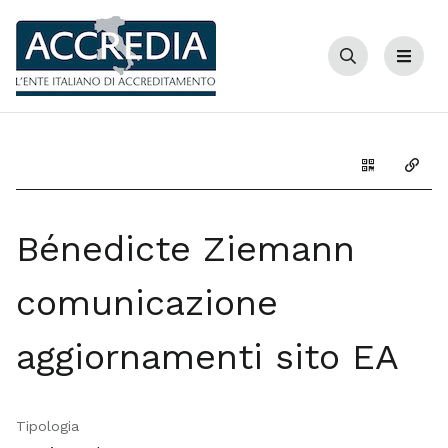
Cerca
Menu
Genera il Q
Copia
Bénedicte Ziemann
comunicazione
aggiornamenti sito EA
Tipologia