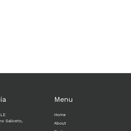
ia
Menu
ALE
Home
mo Saliceto,
About