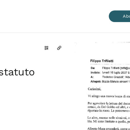
Ab
Genera il QR Code della scheda
Copia il permalink
statuto