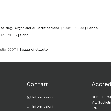
o degli Organismi di Certificazione
|
1992 - 2009
| Fondo
92 - 2008
| Serie
uglio 2007
| Bozza di statuto
Contatti
Accred
Informazioni
SEDE LEG
Via Gugliel
Informazioni
7/9