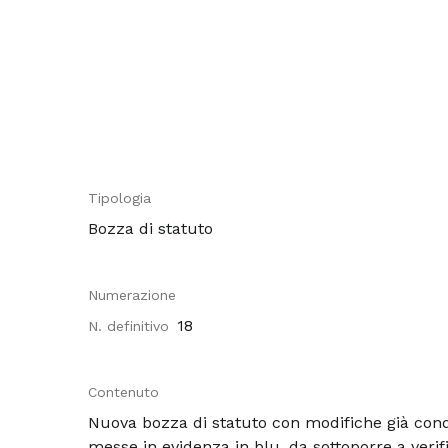
Tipologia
Bozza di statuto
Numerazione
18
N. definitivo
Contenuto
Nuova bozza di statuto con modifiche già condi
messe in evidenza in blu, da sottoporre a verifi